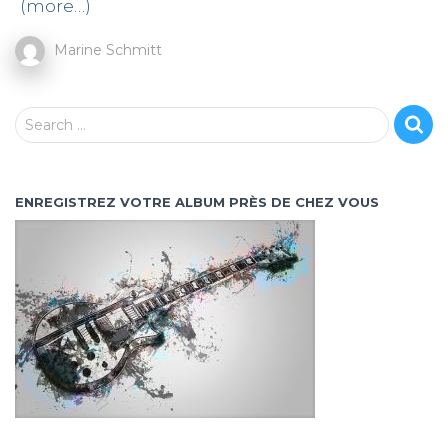
(more…)
Marine Schmitt
S
Search …
e
a
r
ENREGISTREZ VOTRE ALBUM PRÈS DE CHEZ VOUS
c
h
f
o
r
: